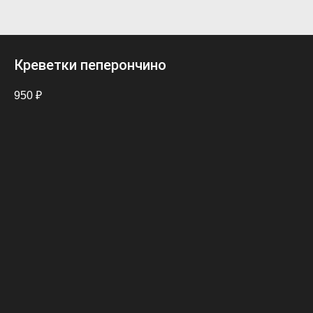
Креветки пеперончино
950
₽